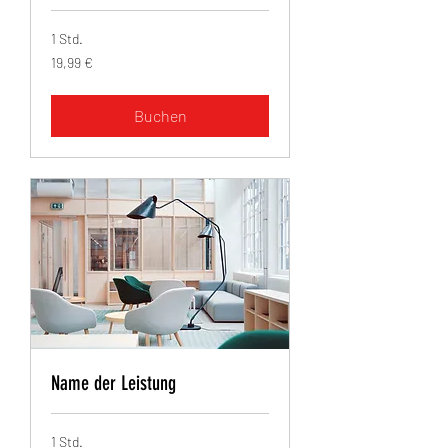
1 Std.
19,99
19,99 €
Euro
Buchen
Name der Leistung
1 Std.