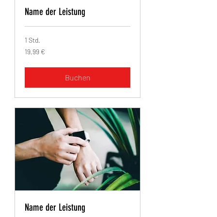
Name der Leistung
1 Std.
19,99
19,99 €
Euro
Buchen
Name der Leistung