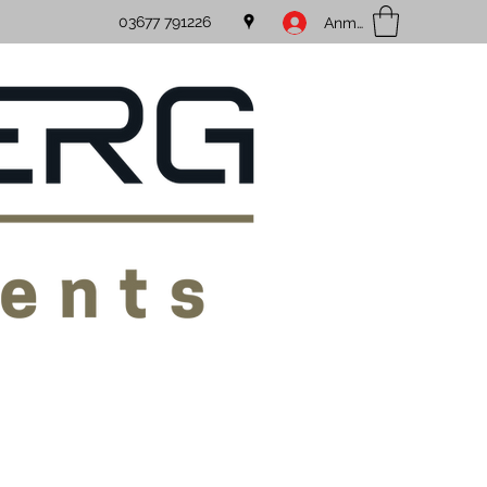
03677 791226
Anmelden