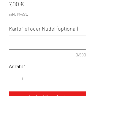
Preis
7,00 €
inkl. MwSt.
Kartoffel oder Nudel (optional)
0/500
Anzahl
*
In den Warenkorb
HackfleischlZwiebelnlMaislKidneyBo
hnenlPeperonilTomatelKäse
(Weizen,Milch,Sellerie)