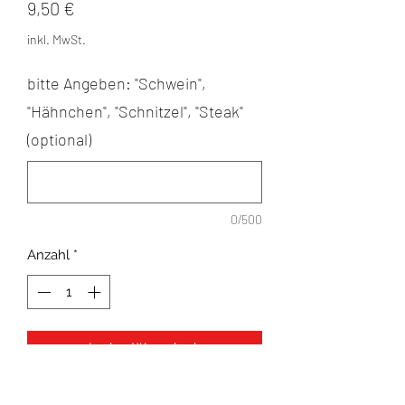
Preis
9,50 €
inkl. MwSt.
bitte Angeben: "Schwein",
"Hähnchen", "Schnitzel", "Steak"
(optional)
0/500
Anzahl
*
In den Warenkorb
Tomate/Paprika/Zwiebeln/Mozzarell